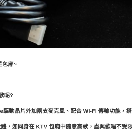
是包廂
~
歌呢
?
e
驅動晶片外加兩支麥克風、配合
 WI-FI 
傳輸功能，搭
軟體，如同身在
 KTV 
包廂中隨意高歌，盡興歡唱不受