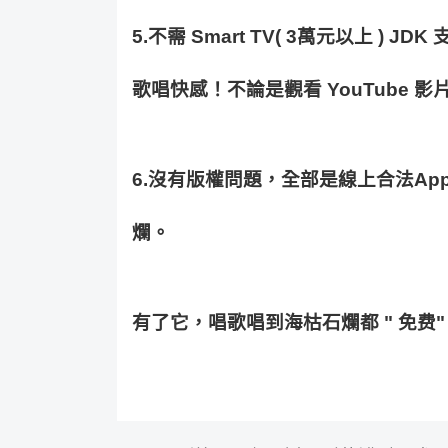
5.
不需
 Smart TV( 3
萬元以上
 ) JDK 
歌唱快感！不論是觀看
 YouTube 
影
6.
沒有版權問題，全部是線上合法
Ap
爛。
有了它，唱歌唱到海枯石爛都
 " 
免费
"