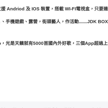
支援
 Andriod 
及
 IOS 
裝置，搭載
 WI-FI
電視盒，只要連
片、手機遊戲、露營，街頭藝人，作活動
.......JDK BOX
p
，光是天籟就有
5000
首國內外好歌，三個
App
超過上