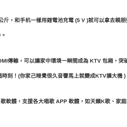
公斤，和手机一樣用鋰電池充電
 (5 V )
就可以拿去親朋
房。
DMI
傳輸，可以讓家中環境一瞬間成為
 KTV 
包廂，突
唱時刻！
(
你家己睡覺很久音響馬上就變成
KTV
擴大機
 )
K
歌軟體，支援各大唱歌
 APP 
軟體，如天籟
K
歌、家庭