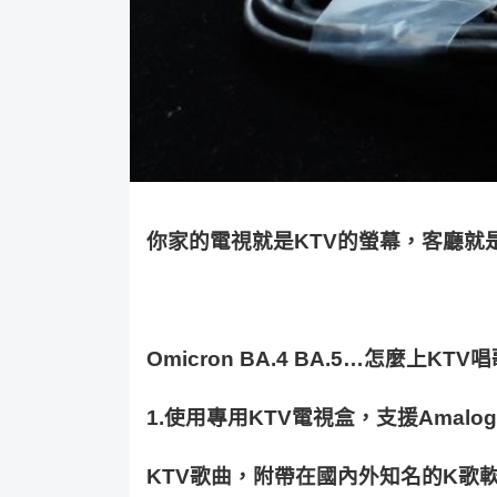
你
家的電視就是
KTV
的螢幕，客廳就
Omicron BA.4 BA.5…
怎麼上
KTV
唱
1.
使用專用
KTV
電視盒，支援
Amalog
KTV
歌曲，附帶在國內外知名的
K
歌