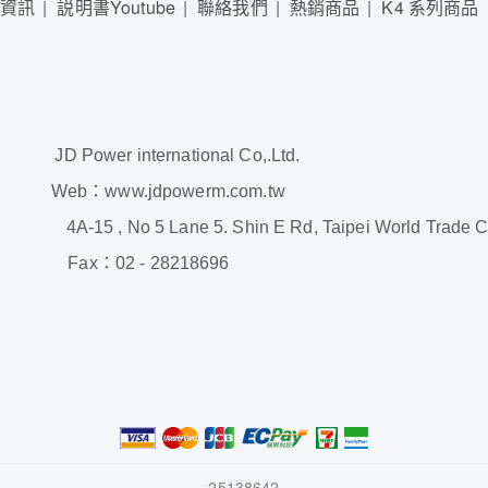
展資訊
説明書Youtube
聯絡我們
熱銷商品
K4 系列商品
rnational Co,.Ltd.
b
：
www.jdpowerm.com.tw
 , No 5 Lane 5. Shin E Rd, Taipei World Trade Center
Fax
：
02 - 28218696
25138642