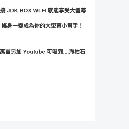
接
 JDK BOX WI-FI 
就能享受大螢幕
 
搖身一變成為你的大螢幕小幫手！
萬首另加 
Youtube 
可唱到
....
海枯石