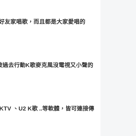
好友家唱歌，而且都是大家愛唱的
破過去行動
K
歌麥克風沒電視又小聲的
KTV 
、
U2 K
歌 
..
等軟體，
皆可連接傳