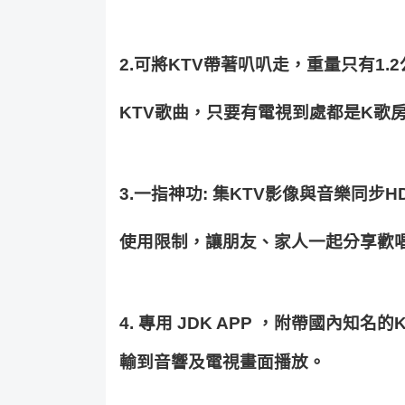
2.
可將
KTV
帶著叭叭走，重量只有
1.2
KTV
歌曲，只要有電視到處都是
K
歌
3.
一指神功
: 
集
KTV
影像與音樂同步
H
使用限制，讓朋友、家人一起分享歡
4. 
專用
 JDK APP 
，附帶國內知名的
輸到音響及電視畫面播放。