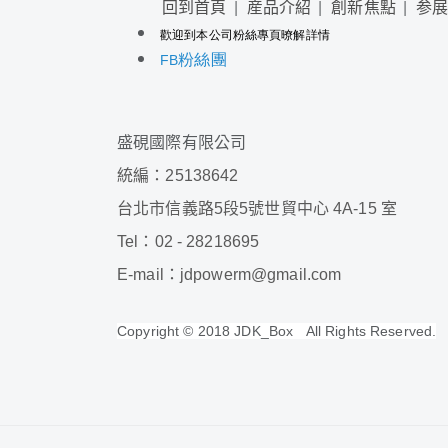
回到首頁
産品介紹
創新焦點
参
歡迎到本公司粉絲專頁暸解詳情
粉絲團
FB
盛硯國際有限公司
JD Power inte
統編：25138642
We
台北市信義路
5
段
5
號世貿中心
4A-15
室
4A-15
Tel
：
02 - 28218695
E-mail
：jdpowerm@gmail.com
Copyright © 2018 JDK_Box All Rights Reserved.