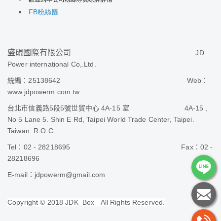
粉絲團
FB
盛硯國際有限公司
JD
Power international Co,.Ltd.
統編：25138642
Web
：
www.jdpowerm.com.tw
台北市信義路
5
段
5
號世貿中心
4A-15
室
4A-15 ,
No 5 Lane 5. Shin E Rd, Taipei World Trade Center, Taipei.
Taiwan. R.O.C.
Tel
：
02 - 28218695
Fax
：
02 -
28218696
E-mail
：jdpowerm@gmail.com
Copyright © 2018 JDK_Box All Rights Reserved.