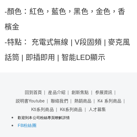
顏色：紅色，藍色，黑色，金色，香
-
檳金
特點：
充電式無線
段固頻
麥克風
-
 | V
 | 
話筒
即插即用
智能
顯示
 | 
 | 
LED
回到首頁
産品介紹
創新焦點
参展資訊
説明書Youtube
聯絡我們
熱銷商品
K4 系列商品
K5系列商品
K6系列商品
人才募集
歡迎到本公司粉絲專頁暸解詳情
粉絲團
FB