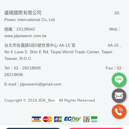
盛硯國際有限公司
JD
Power international Co,.Ltd.
統編：25138642
Web
：
www.jdpowerm.com.tw
台北市信義路
5
段
5
號世貿中心
4A-15
室
4A-15 ,
No 5 Lane 5. Shin E Rd, Taipei World Trade Center, Taipei.
Taiwan. R.O.C.
Tel
：
02 - 28218695
Fax
：
02 -
28218696
E-mail
：jdpowerm@gmail.com
Copyright © 2018 JDK_Box All Rights Reserved.