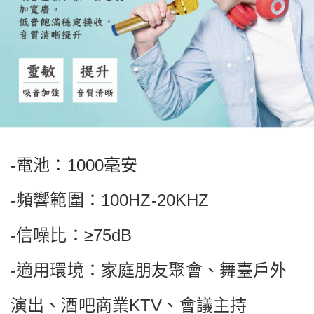
電池：
毫安
-
1000
頻響範圍：
-
100HZ-20KHZ
信噪比：
-
≥75dB
適用環境：家庭朋友聚會、舞臺戶外
-
演出、酒吧商業
、會議主持
KTV