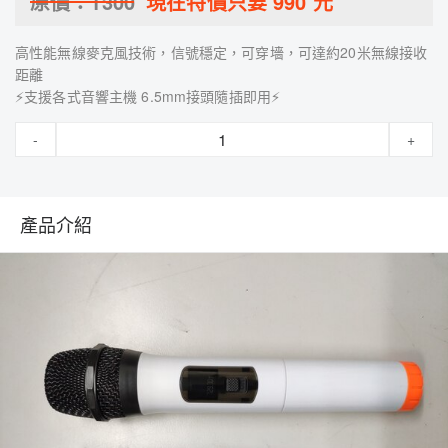
原價：
1300
現在特價只要
990
元
高性能無線麥克風技術，信號穩定，可穿墻，可達約20米無線接收
距離
⚡支援各式音響主機 6.5mm接頭隨插即用⚡
-
+
產品介紹